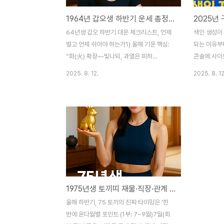
1964년 갑오생 하반기 운세 총정리, 재물·일·건강·인연까지 한눈에
64년생 갑오 하반기 대운 체크리스트, 언제
색인 생성이 
벌고 언제 쉬어야 하는가1) 올해 기운 핵심:
되는 이유부
“화(火) 확장—빛나되, 과열은 피하
콘솔에 사이
라”2025년은 을사년(乙巳年). 사(巳)·오
지가 즉시 
2025. 8. 12.
2025. 8. 12
(午)·미(未)가 모이면 화(火) 국이 형성되어
사이트나 도
말띠(오)인 갑오생은 하반기에 “가시성·속도·
(Authori
확장”이 붙습니다.장점: 주목도↑, 추진력↑,
하지 않거나
말·글·프레젠테이션 운↑리스크: 과열·과속·
있습니다.이
과신. 즉, 번아웃/실수/지출 과다 주의키워드:
이 지연될 
속도 조절, 2차 검토, 체력관리한 줄 정리: 잘
오류 → 구
보이지만, 너무 빨리 가지 말 것.2) 총운
경우robot
(7~12월) – “기회는 많고, 선택이 성패를 가
페이지에 접
른다”7~8월: 불붙는 시동. 제안·재계약·사이
noindex
1975년생 토끼띠 재물·직장·관계 총정리: 하반기 대운 오는 타이밍 공개
드잡 유입. 단, 일정 과밀 주의9월: 성과 가시
있는 경우콘
화. 협상·가격결정 유리. 문서·계약은 ‘끝장 검
콘텐츠는 색
올해 하반기, 75 토끼의 진짜 타이밍은 ‘한
토’10월: 관계운 상승..
오류 문제 
번에 온다월별 포인트 (1부: 7~9월)7월(회