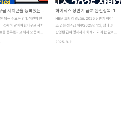
2025년 구글 서치콘솔 등록했는데 색인이 안 돼요? 색인 지연 원인과 빠른 해결법
하이닉스 상반기 급여 완전정복: 1월 폭탄보너스, 평균연봉, 임단협 핵심
안 되는 주요 원인 1. 색인이 안
HBM 호황의 월급표: 2025 상반기 하이닉
터 정확히 알아야 한다구글 서치
스 연봉·성과급 해부2025년 1월, 성과급이
트를 등록했다고 해서 모든 페이
반영된 급여 명세서가 화제가 되며 한 달에
색인되는 것은 아닙니다.특히 신규
총 지급 5,600만 원대(실수령 약 4,826만
.
2025. 8. 11.
메인의 경우 **신뢰도와 권위
원) 사례가 보도됨. 이는 특별성과급+PS(초
ty)**가 낮아, 구글봇이 자주 방문
과이익분배금)이 합쳐진 ‘1월 특수 효과’가 크
 색인 우선순위를 낮게 잡을 수
게 작용했기 때문.회사 공시 기준 2024년
 외에도 다음과 같은 이유로 색인
평균연봉은 약 1억 1,700만 원(직원 1인 평
수 있습니다.사이트맵 미제출 또는
균)으로 확인됨.2025 임단협에선 성과급 상
글이 페이지 구조를 읽지 못하는
한 1,700% 제안과 임금 8.25% 인상 요구
s.txt에서 접근 차단 → 크롤러가
등 이슈가 진행 중.상반기 급여, 구조부터 이
근할 수 없는 경우메타 태그
해하기하이닉스의 ‘연봉’은 ①기본급(월) +
 설정 → 색인을 막는 설정이 켜져
②수당/업적급(월) + ③성과급(연 1회 중심:
텐츠 품질 부족 → 짧거나 중복된
PS, 특별성과급 등)으로 구성됩니다. 뉴스로
인 우선순위에서 밀림서버 속도·
공개된 실제 2025년 1월 명세서 사례를 보
→ 로딩이 느리면 크롤링이 중단될
면,기본급 295.7..