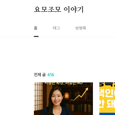
본문 바로가기
요모조모 이야기
홈
태그
방명록
전체 글
616