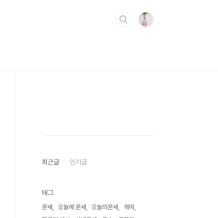
최근글
인기글
태그
운세
오늘에 운세
오늘의운세
개띠