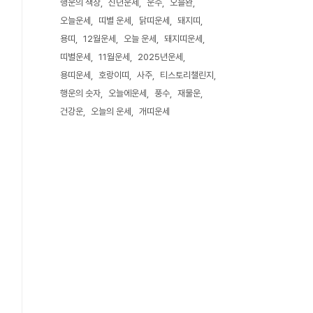
행운의 색상
신년운세
운수
오블완
오늘운세
띠별 운세
닭띠운세
돼지띠
용띠
12월운세
오늘 운세
돼지띠운세
띠별운세
11월운세
2025년운세
용띠운세
호랑이띠
사주
티스토리챌린지
행운의 숫자
오늘에운세
풍수
재물운
건강운
오늘의 운세
개띠운세