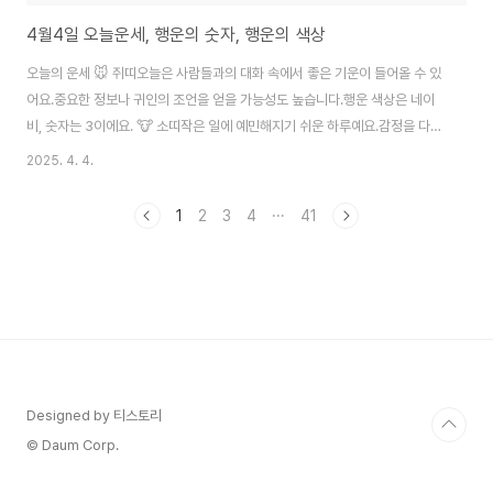
4월4일 오늘운세, 행운의 숫자, 행운의 색상
오늘의 운세 🐭 쥐띠오늘은 사람들과의 대화 속에서 좋은 기운이 들어올 수 있
어요.중요한 정보나 귀인의 조언을 얻을 가능성도 높습니다.행운 색상은 네이
비, 숫자는 3이에요. 🐮 소띠작은 일에 예민해지기 쉬운 하루예요.감정을 다스
리면 오히려 인간관계가 더 편해질 수 있어요.행운 색상은 그레이, 숫자는 6입
2025. 4. 4.
니다. 🐯 호랑이띠결정을 미루지 말고 바로 실행해 보세요.오늘은 결단력 있게
움직일수록 운이 붙어요.행운 색상은 레드, 숫자는 9예요. 🐰 토끼띠지출이 많
1
2
3
4
···
41
아질 수 있는 날이에요.꼭 필요한 것만 사는 게 오늘의 지혜!행운 색상은 브라
운, 숫자는 2입니다. 🐲 용띠아이디어가 반짝이는 날이에요.창의력이 필요한
일에 도전하면 성과가 좋을 거예요.행운 색상은 블루, 숫자는 1이에요. 🐍 뱀띠
피로감이 쌓일 ..
Designed by 티스토리
© Daum Corp.