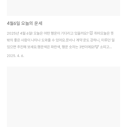
4월6일 오늘의 운세
2025년 4월 6일! 오늘은 어떤 행운이 기다리고 있을까요? 🐭 쥐띠오늘은 뜻
밖의 좋은 사람이 나타나 도와줄 수 있어요.문서나 계약 운도 강하니, 미루던 일
있으면 추진해 보세요.행운색은 파란색, 행운 숫자는 3번이에요!🐮 소띠고집
보단 유연함이 필요한 날이에요.사람들과 부딪히기보단 웃으며 넘기는 게 복을
2025. 4. 6.
부릅니다.행운색은 연두색, 숫자는 5번입니다.🐯 호랑이띠감정기복이 조금 있
는 하루예요.하지만 화를 잘 다스리면 오히려 사람들에게 인정받게 됩니다.보
라색이 행운을 주고, 숫자는 9번이에요.🐰 토끼띠오늘은 내 기운이 제일 강하
게 흐르는 날이에요.소소한 금전운도 들어오니, 가벼운 쇼핑도 좋습니다.핑크
색과 숫자 7번, 기억해 두세요!🐲 용띠작은 일 하나하나가 결과로 이어지는 날
이에요.지금 눈앞에 있는..