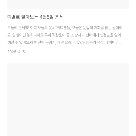
띠별로 알아보는 4월5일 운세
오늘에 운세🐭 쥐띠 오늘의 운세"쥐띠분들, 오늘은 눈앞의 기회를 잡는 날이에
요. 망설이면 놓치니까요!특히 직장운이 좋고, 상사나 선배에게 인정받을 일이
생길 수 있어요.하루 전체 분위기, 꽤 괜찮습니다."👉 행운의 색상: 네이비 / 행
운의 숫자: 3🐮 소띠 오늘의 운세"소띠는 감정이 살짝 복잡할 수 있는 하루예
2025. 4. 5.
요.하지만 감정보다 이성적으로 판단하면 실수를 피할 수 있어요.특히 금전 문
제는 신중하게!"👉 행운의 색상: 브라운 / 행운의 숫자: 9🐯 호랑이띠 오늘의
운세"호랑이띠 분들, 오늘은 사람을 잘 만나야 해요.귀인을 통해 뜻밖의 금전운
이 들어올 수도 있어요.말 한마디가 복이 되니까, 좋은 말만 골라하세요."👉 행
운의 색상: 골드 / 행운의 숫자: 1🐰 토끼띠 오늘의 운세"토끼띠는 너무 디..