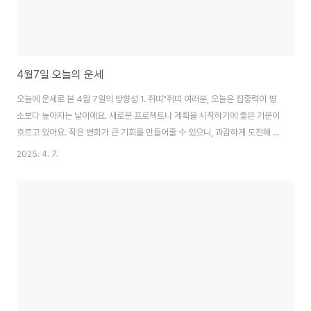
4월7일 오늘의 운세
오늘에 운세로 본 4월 7일의 방향성 1. 쥐띠"쥐띠 여러분, 오늘은 집중력이 평
소보다 높아지는 날이에요. 새로운 프로젝트나 계획을 시작하기에 좋은 기운이
흐르고 있어요. 작은 변화가 큰 기회를 만들어줄 수 있으니, 과감하게 도전해 보
세요. 오늘의 행운의 색상은 금빛, 행운의 숫자는 2예요." 2. 소띠"소띠 여러분,
2025. 4. 7.
오늘은 여러분의 신중함이 크게 빛나는 날입니다. 안정된 에너지가 가득해서
차분하게 걸어가면 뜻밖의 기회가 찾아올 거예요. 꾸준한 노력이 결국 보람으
로 이어질 테니 믿고 나아가세요. 행운의 색상은 초록, 행운의 숫자는 5랍니
다." 3. 호랑이띠"호랑이띠 여러분, 오늘은 열정이 한층 더 살아나는 날이에요.
도전정신을 가지고 한 걸음씩 나아가면 원하는 목표에 가까워질 수 있습니다.
다만 무리하지..