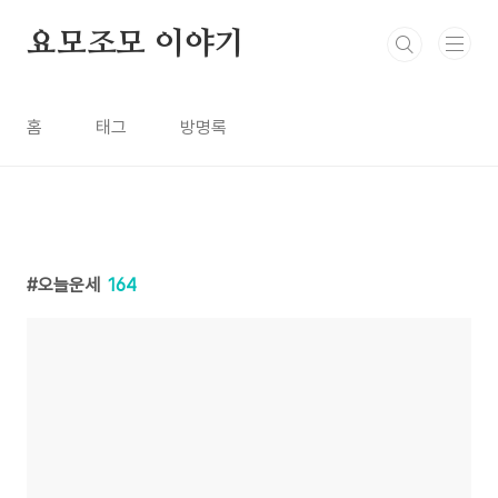
본문 바로가기
요모조모 이야기
홈
태그
방명록
오늘운세
164