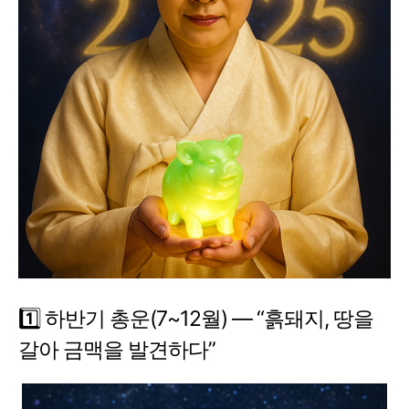
1️⃣ 하반기 총운(7~12월) ― “흙돼지, 땅을
갈아 금맥을 발견하다”