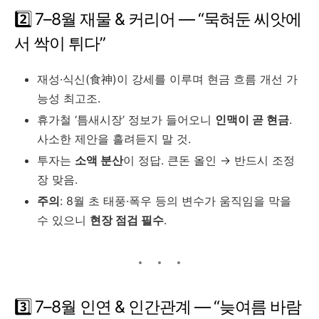
2️⃣ 7–8월 재물 & 커리어 ― “묵혀둔 씨앗에
서 싹이 튀다”
재성·식신(食神)이 강세를 이루며 현금 흐름 개선 가
능성 최고조.
휴가철 ‘틈새시장’ 정보가 들어오니
인맥이 곧 현금
.
사소한 제안을 흘려듣지 말 것.
투자는
소액 분산
이 정답. 큰돈 올인 → 반드시 조정
장 맞음.
주의
: 8월 초 태풍·폭우 등의 변수가 움직임을 막을
수 있으니
현장 점검 필수
.
3️⃣ 7–8월 인연 & 인간관계 ― “늦여름 바람