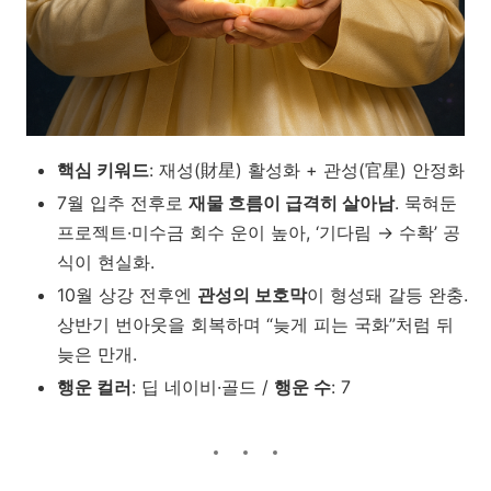
핵심 키워드
: 재성(財星) 활성화 + 관성(官星) 안정화
7월 입추 전후로
재물 흐름이 급격히 살아남
. 묵혀둔
프로젝트·미수금 회수 운이 높아, ‘기다림 → 수확’ 공
식이 현실화.
10월 상강 전후엔
관성의 보호막
이 형성돼 갈등 완충.
상반기 번아웃을 회복하며 “늦게 피는 국화”처럼 뒤
늦은 만개.
행운 컬러
: 딥 네이비·골드 /
행운 수
: 7