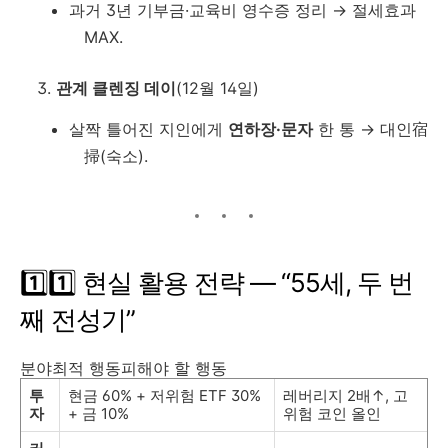
과거 3년 기부금·교육비 영수증 정리 → 절세효과
MAX.
관계 클렌징 데이
(12월 14일)
살짝 틀어진 지인에게
연하장·문자
한 통 → 대인宿
掃(숙소).
1️⃣1️⃣ 현실 활용 전략 ― “55세, 두 번
째 전성기”
분야최적 행동피해야 할 행동
투
현금 60% + 저위험 ETF 30%
레버리지 2배↑, 고
자
+ 금 10%
위험 코인 올인