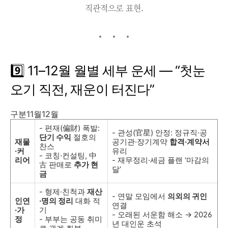
직관적으로 표현.
9️⃣ 11–12월 월별 세부 운세 ― “첫눈
오기 직전, 재운이 터진다”
구분11월12월
- 편재(偏財) 폭발:
- 관성(官星) 안정: 정규직·공
단기 수익
절호의
재물
공기관·장기계약
합격·계약서
찬스
·커
유리
- 코칭·컨설팅, 中
리어
- 재무정리·세금 플랜 ‘마감의
古 판매로
추가 현
달’
금
- 형제·친척과
재산
- 연말 모임에서
의외의 귀인
인연
·명의 정리
대화 적
연결
·가
기
- 오래된 서운함 해소 → 2026
정
- 부부는 공동 취미
년 대인운 초석