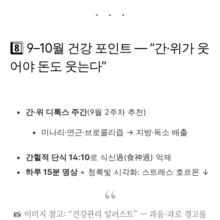
8️⃣ 9–10월 건강 포인트 ― “간·위가 웃
어야 돈도 웃는다”
간·위 디톡스 주간
(9월 2주차 추천)
미나리·연근·브로콜리즙 → 지방·독소 배출
간헐적 단식 14:10
로 식신過(食神過) 억제
하루 15분 명상
+ 청록빛 시각화: 스트레스 호르몬 ↓
📸 이미지 참고: “건강관리 일러스트” — 과음·과로 경고를