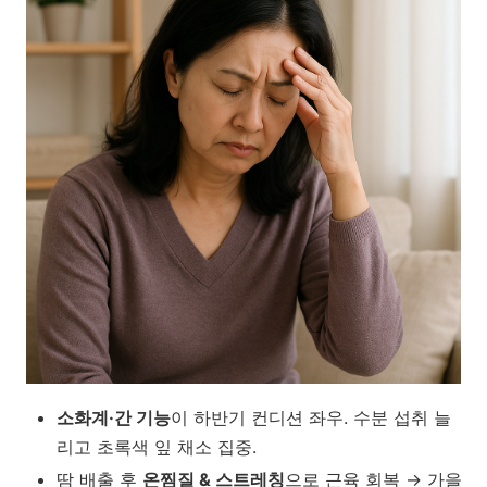
소화계·간 기능
이 하반기 컨디션 좌우. 수분 섭취 늘
리고 초록색 잎 채소 집중.
땀 배출 후
온찜질 & 스트레칭
으로 근육 회복 → 가을