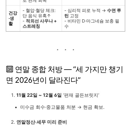
로 관계 회복
- 혈압·혈당 체크:
- 심리적 피로 누적 →
수면 루
건강
단 음식 유혹↑
틴
고정
·생
-
적외선 사우나 +
- 비타민 D·마그네슘 보충 필
활
스트레칭
수
🔟 연말 종합 처방 ― “세 가지만 챙기
면 2026년이 달라진다”
11월 22일 ~ 12월 6일
‘편재 골든브릿지’
미수금 회수·중고물품 처분 → 현금 확보.
연말정산·세무 미리 준비