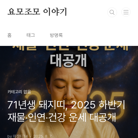
본문 바로가기
요모조모 이야기
홈
태그
방명록
카테고리 없음
71년생 돼지띠, 2025 하반기
재물·인연·건강 운세 대공개
by 마잔티74
2025. 8. 7.