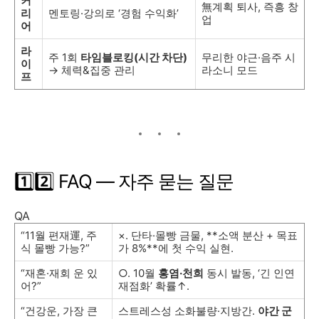
커
無계획 퇴사, 즉흥 창
리
멘토링·강의로 ‘경험 수익화’
업
어
라
주 1회
타임블로킹(시간 차단)
무리한 야근·음주 시
이
→ 체력&집중 관리
라소니 모드
프
1️⃣2️⃣ FAQ — 자주 묻는 질문
QA
“11월 편재運, 주
×. 단타·몰빵 금물, **소액 분산 + 목표
식 몰빵 가능?”
가 8%**에 첫 수익 실현.
“재혼·재회 운 있
○. 10월
홍염·천희
동시 발동, ‘긴 인연
어?”
재점화’ 확률↑.
“건강운, 가장 큰
스트레스성 소화불량·지방간.
야간 군