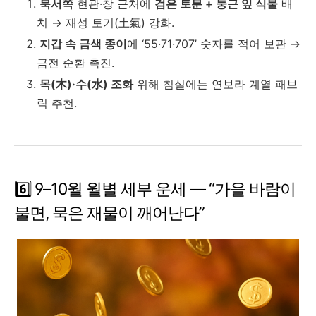
북서쪽
현관·창 근처에
검은 토분 + 둥근 잎 식물
배
치 → 재성 토기(土氣) 강화.
지갑 속 금색 종이
에 ‘55·71·707’ 숫자를 적어 보관 →
금전 순환 촉진.
목(木)·수(水) 조화
위해 침실에는 연보라 계열 패브
릭 추천.
6️⃣ 9–10월 월별 세부 운세 ― “가을 바람이
불면, 묵은 재물이 깨어난다”