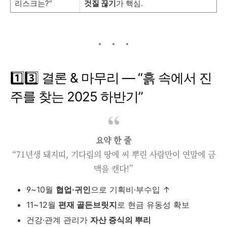
리스크는?”
것질 끊기
가 핵심.
1️⃣3️⃣ 결론 & 마무리 ― “흙 속에서 진
주를 찾는 2025 하반기”
요약 한 줄
“71년생 돼지띠, 기다림의 땅에 씨 뿌린 사람만이 연말에 금
맥을 캔다!”
9~10월
협업·귀인
으로 기획비·부수입 ↑
11~12월
편재 골든브릿지
로 현금 유동성 확보
건강·관계 관리가
자산 증식의 뿌리