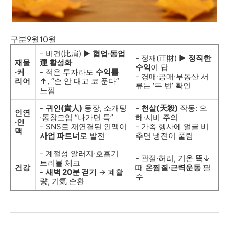
구분9월10월
- 비견(比肩) ▶︎
협업·동업
- 정재(正財) ▶︎
정직한
재물
運 활성화
수익
이 답
·커
- 적은 투자라도
수익률
- 경매·공매·부동산 서
리어
↑
, “손 안 대고 코 푼다”
류는 ‘두 번’ 확인
느낌
-
귀인(貴人)
등장, 소개팅
-
천살(天殺)
작동: 오
인연
·동창모임 “나가면 득”
해·시비 주의
·인
- SNS로 재연결된 인맥이
- 가족 행사에 얼굴 비
맥
사업 파트너
로 발전
추면 냉전이 풀림
- 계절성 알러지·호흡기
- 관절·허리, 기온 뚝↓
트러블 체크
건강
때
온찜질·근력운동
필
-
새벽 20분 걷기
→ 폐활
수
량, 기氣 순환