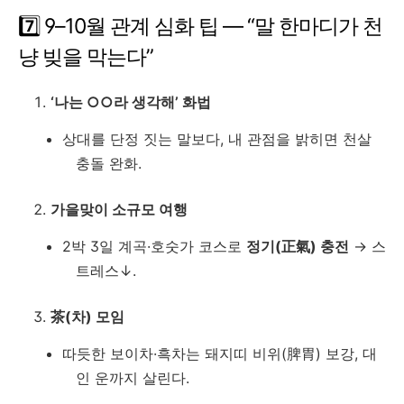
7️⃣ 9–10월 관계 심화 팁 ― “말 한마디가 천
냥 빚을 막는다”
‘나는 ○○라 생각해’ 화법
상대를 단정 짓는 말보다, 내 관점을 밝히면 천살
충돌 완화.
가을맞이 소규모 여행
2박 3일 계곡·호숫가 코스로
정기(正氣) 충전
→ 스
트레스↓.
茶(차) 모임
따듯한 보이차·흑차는 돼지띠 비위(脾胃) 보강, 대
인 운까지 살린다.