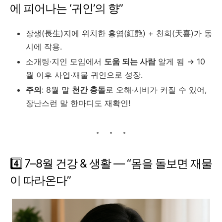
에 피어나는 ‘귀인’의 향”
장생(長生)지에 위치한 홍염(紅艶) + 천희(天喜)가 동
시에 작용.
소개팅·지인 모임에서
도움 되는 사람
알게 됨 → 10
월 이후 사업·재물 귀인으로 성장.
주의
: 8월 말
천간 충돌
로 오해·시비가 커질 수 있어,
장난스런 말 한마디도 재확인!
4️⃣ 7–8월 건강 & 생활 ― “몸을 돌보면 재물
이 따라온다”